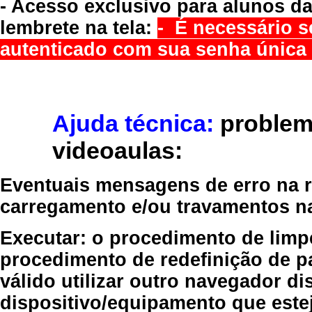
- Acesso exclusivo para alunos da
lembrete na tela:
- É necessário s
autenticado com sua senha única 
Ajuda técnica:
problem
videoaulas:
Eventuais mensagens de erro na re
carregamento e/ou travamentos n
Executar:
o procedimento de limp
procedimento de redefinição
de p
válido
utilizar outro navegador
dis
dispositivo/equipamento
que estej