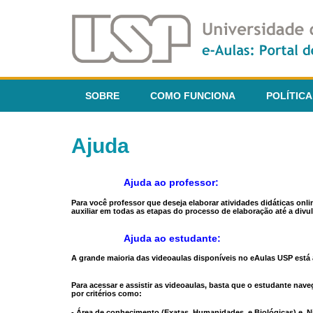
SOBRE
COMO FUNCIONA
POLÍTICA
Ajuda
Ajuda ao professor:
Para você professor que deseja elaborar atividades didáticas onl
auxiliar em todas as etapas do processo de elaboração até a divul
Ajuda ao estudante:
A grande maioria das videoaulas disponíveis no eAulas USP está a
Para acessar e assistir as videoaulas, basta que o estudante na
por critérios como:
- Área de conhecimento (Exatas, Humanidades, e Biológicas) e N