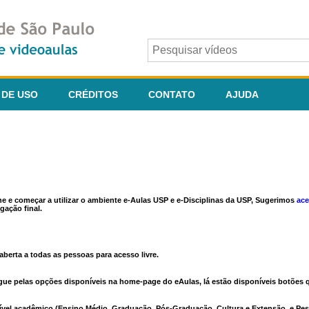
 DE USO
CRÉDITOS
CONTATO
AJUDA
ine e começar a utilizar o ambiente e-Aulas USP e e-Disciplinas da USP, Sugerimos
ace
gação final.
berta a todas as pessoas para acesso livre.
vegue pelas opções disponíveis na home-page do eAulas, lá estão disponíveis botõe
ível acadêmico (Ensino Médio, Graduação, Pós-Graduação, Cultura e Extensão, e Pes