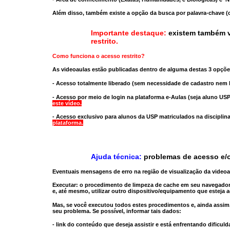
Além disso, também existe a opção da busca por palavra-chave (c
Importante destaque:
existem também v
restrito
.
Como funciona o acesso restrito?
As videoaulas estão publicadas dentro de alguma destas 3 opçõe
- Acesso totalmente liberado
(sem necessidade de cadastro nem l
- Acesso por meio de login na plataforma e-Aulas
(seja aluno USP
este vídeo.
- Acesso exclusivo para alunos da USP matriculados na disciplin
plataforma.
Ajuda técnica:
problemas de acesso e/o
Eventuais mensagens de erro na região de visualização da video
Executar:
o procedimento de limpeza de cache
em seu navegador
e, até mesmo,
utilizar outro dispositivo/equipamento
que esteja a
Mas, se você executou todos estes procedimentos e, ainda assim,
seu problema. Se possível, informar tais dados:
- link do conteúdo que deseja assistir e está enfrentando dificuld