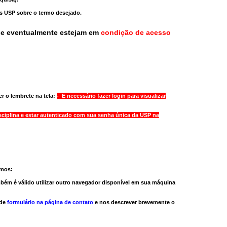
as USP sobre o termo desejado.
ue eventualmente estejam em
condição de acesso
r o lembrete na tela:
- É necessário fazer login para visualizar
sciplina e estar autenticado com sua senha única da USP na
amos:
bém é válido
utilizar outro navegador
disponível em sua máquina
 de
formulário na página de contato
e nos descrever brevemente o