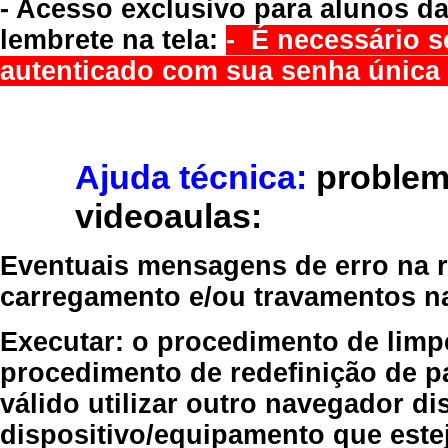
- Acesso exclusivo para alunos da
lembrete na tela:
- É necessário s
autenticado com sua senha única 
Ajuda técnica:
problem
videoaulas:
Eventuais mensagens de erro na re
carregamento e/ou travamentos n
Executar:
o procedimento de limp
procedimento de redefinição
de p
válido
utilizar outro navegador
dis
dispositivo/equipamento
que estej