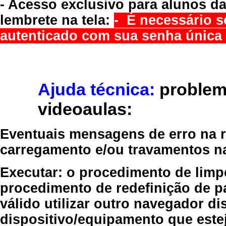
- Acesso exclusivo para alunos da
lembrete na tela:
- É necessário s
autenticado com sua senha única 
Ajuda técnica:
problem
videoaulas:
Eventuais mensagens de erro na re
carregamento e/ou travamentos n
Executar:
o procedimento de limp
procedimento de redefinição
de p
válido
utilizar outro navegador
dis
dispositivo/equipamento
que estej