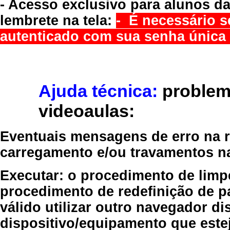
- Acesso exclusivo para alunos da
lembrete na tela:
- É necessário s
autenticado com sua senha única 
Ajuda técnica:
problem
videoaulas:
Eventuais mensagens de erro na re
carregamento e/ou travamentos n
Executar:
o procedimento de limp
procedimento de redefinição
de p
válido
utilizar outro navegador
dis
dispositivo/equipamento
que estej