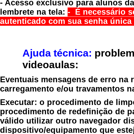
- Acesso exclusivo para alunos da
lembrete na tela:
- É necessário s
autenticado com sua senha única 
Ajuda técnica:
problem
videoaulas:
Eventuais mensagens de erro na re
carregamento e/ou travamentos n
Executar:
o procedimento de limp
procedimento de redefinição
de p
válido
utilizar outro navegador
dis
dispositivo/equipamento
que estej