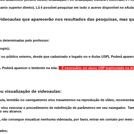
anto superior direito). Lá é possível pesquisar em todo o acervo disponível no eAul
ideoaulas que aparecerão nos resultados das pesquisas, mas q
s determinadas pelo professor:
ogin);
 ou público externo, desde que cadastrado e logado no e-Aulas USP). Poderá aparece
a
. Poderá aparecer o lembrete na tela:
- É necessário ser aluno USP matriculado na di
u visualização de videoaulas:
aula, lentidão no carregamento e/ou travamentos na reprodução de vídeo, recomend
 e/ou executar o
procedimento de redefinição
de parâmetros em seu navegador.
Tam
o seu alcance.
 não consegue visualizar nenhuma videoaula, por favor, entrar em contato por meio
ades;