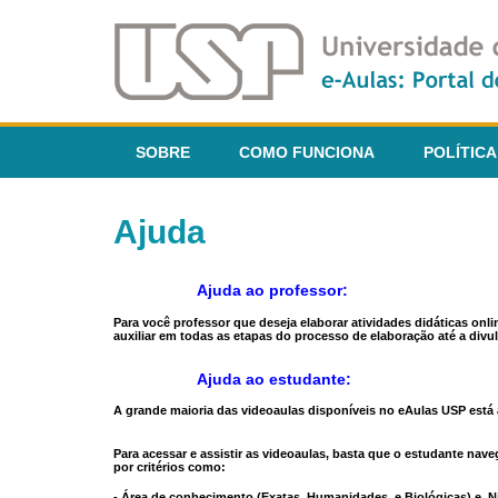
SOBRE
COMO FUNCIONA
POLÍTICA
Ajuda
Ajuda ao professor:
Para você professor que deseja elaborar atividades didáticas onl
auxiliar em todas as etapas do processo de elaboração até a divul
Ajuda ao estudante:
A grande maioria das videoaulas disponíveis no eAulas USP está a
Para acessar e assistir as videoaulas, basta que o estudante na
por critérios como:
- Área de conhecimento (Exatas, Humanidades, e Biológicas) e N