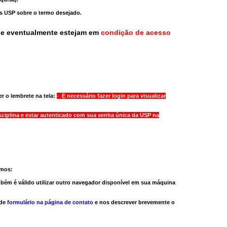
as USP sobre o termo desejado.
ue eventualmente estejam em
condição de acesso
r o lembrete na tela:
- É necessário fazer login para visualizar
sciplina e estar autenticado com sua senha única da USP na
amos:
bém é válido
utilizar outro navegador
disponível em sua máquina
 de
formulário na página de contato
e nos descrever brevemente o