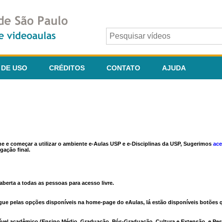
 DE USO
CRÉDITOS
CONTATO
AJUDA
ine e começar a utilizar o ambiente e-Aulas USP e e-Disciplinas da USP, Sugerimos
ace
gação final.
berta a todas as pessoas para acesso livre.
vegue pelas opções disponíveis na home-page do eAulas, lá estão disponíveis botõe
ível acadêmico (Ensino Médio, Graduação, Pós-Graduação, Cultura e Extensão, e Pes