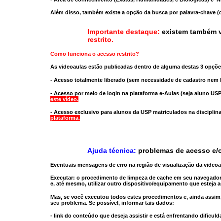
Além disso, também existe a opção da busca por palavra-chave (c
Importante destaque:
existem também v
restrito
.
Como funciona o acesso restrito?
As videoaulas estão publicadas dentro de alguma destas 3 opçõe
- Acesso totalmente liberado
(sem necessidade de cadastro nem l
- Acesso por meio de login na plataforma e-Aulas
(seja aluno USP
este vídeo.
- Acesso exclusivo para alunos da USP matriculados na disciplin
plataforma.
Ajuda técnica:
problemas de acesso e/o
Eventuais mensagens de erro na região de visualização da video
Executar:
o procedimento de limpeza de cache
em seu navegador
e, até mesmo,
utilizar outro dispositivo/equipamento
que esteja a
Mas, se você executou todos estes procedimentos e, ainda assim,
seu problema. Se possível, informar tais dados:
- link do conteúdo que deseja assistir e está enfrentando dificuld