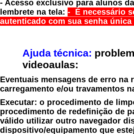
- Acesso exclusivo para alunos da
lembrete na tela:
- É necessário s
autenticado com sua senha única 
Ajuda técnica:
problem
videoaulas:
Eventuais mensagens de erro na re
carregamento e/ou travamentos n
Executar:
o procedimento de limp
procedimento de redefinição
de p
válido
utilizar outro navegador
dis
dispositivo/equipamento
que estej