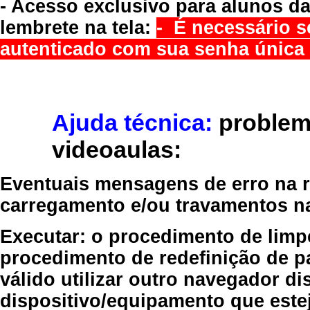
- Acesso exclusivo para alunos da
lembrete na tela:
- É necessário s
autenticado com sua senha única 
Ajuda técnica:
problem
videoaulas:
Eventuais mensagens de erro na re
carregamento e/ou travamentos n
Executar:
o procedimento de limp
procedimento de redefinição
de p
válido
utilizar outro navegador
dis
dispositivo/equipamento
que estej