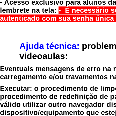
- Acesso exclusivo para alunos da
lembrete na tela:
- É necessário s
autenticado com sua senha única 
Ajuda técnica:
problem
videoaulas:
Eventuais mensagens de erro na re
carregamento e/ou travamentos n
Executar:
o procedimento de limp
procedimento de redefinição
de p
válido
utilizar outro navegador
dis
dispositivo/equipamento
que estej