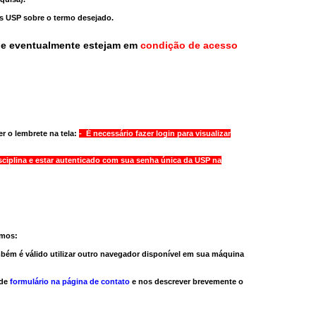
as USP sobre o termo desejado.
ue eventualmente estejam em
condição de acesso
r o lembrete na tela:
- É necessário fazer login para visualizar
sciplina e estar autenticado com sua senha única da USP na
amos:
bém é válido
utilizar outro navegador
disponível em sua máquina
 de
formulário na página de contato
e nos descrever brevemente o