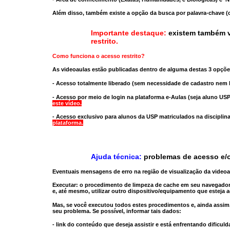
Além disso, também existe a opção da busca por palavra-chave (c
Importante destaque:
existem também v
restrito
.
Como funciona o acesso restrito?
As videoaulas estão publicadas dentro de alguma destas 3 opçõe
- Acesso totalmente liberado
(sem necessidade de cadastro nem l
- Acesso por meio de login na plataforma e-Aulas
(seja aluno USP
este vídeo.
- Acesso exclusivo para alunos da USP matriculados na disciplin
plataforma.
Ajuda técnica:
problemas de acesso e/o
Eventuais mensagens de erro na região de visualização da video
Executar:
o procedimento de limpeza de cache
em seu navegador
e, até mesmo,
utilizar outro dispositivo/equipamento
que esteja a
Mas, se você executou todos estes procedimentos e, ainda assim,
seu problema. Se possível, informar tais dados:
- link do conteúdo que deseja assistir e está enfrentando dificuld