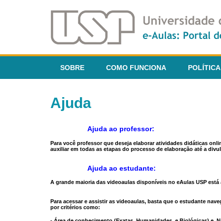
SOBRE
COMO FUNCIONA
POLÍTICA
Ajuda
Ajuda ao professor:
Para você professor que deseja elaborar atividades didáticas onl
auxiliar em todas as etapas do processo de elaboração até a divul
Ajuda ao estudante:
A grande maioria das videoaulas disponíveis no eAulas USP está a
Para acessar e assistir as videoaulas, basta que o estudante na
por critérios como:
- Área de conhecimento (Exatas, Humanidades, e Biológicas) e N