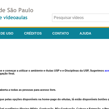
 DE USO
CRÉDITOS
CONTATO
AJUDA
ine e começar a utilizar o ambiente e-Aulas USP e e-Disciplinas da USP, Sugerimos
ace
gação final.
berta a todas as pessoas para acesso livre.
vegue pelas opções disponíveis na home-page do eAulas, lá estão disponíveis botõe
ível acadêmico (Ensino Médio, Graduação, Pós-Graduação, Cultura e Extensão, e Pes