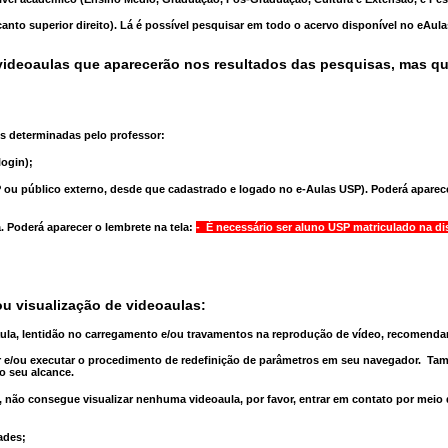
anto superior direito). Lá é possível pesquisar em todo o acervo disponível no eAul
ideoaulas que aparecerão nos resultados das pesquisas, mas q
s determinadas pelo professor:
ogin);
 ou público externo, desde que cadastrado e logado no e-Aulas USP). Poderá aparece
a
. Poderá aparecer o lembrete na tela:
- É necessário ser aluno USP matriculado na di
u visualização de videoaulas:
aula, lentidão no carregamento e/ou travamentos na reprodução de vídeo, recomend
 e/ou executar o
procedimento de redefinição
de parâmetros em seu navegador.
Tam
o seu alcance.
 não consegue visualizar nenhuma videoaula, por favor, entrar em contato por meio
ades;