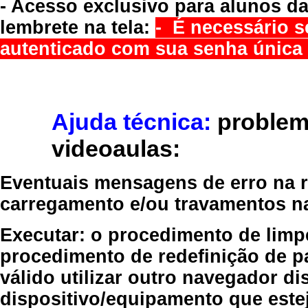
- Acesso exclusivo para alunos da
lembrete na tela:
- É necessário s
autenticado com sua senha única 
Ajuda técnica:
problem
videoaulas:
Eventuais mensagens de erro na re
carregamento e/ou travamentos n
Executar:
o procedimento de limp
procedimento de redefinição
de p
válido
utilizar outro navegador
dis
dispositivo/equipamento
que estej