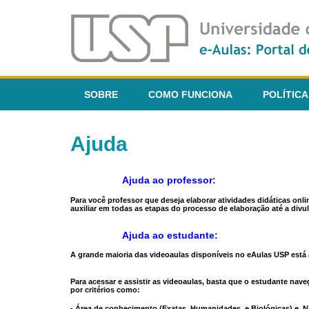
SOBRE
COMO FUNCIONA
POLÍTICA
Ajuda
Ajuda ao professor:
Para você professor que deseja elaborar atividades didáticas onl
auxiliar em todas as etapas do processo de elaboração até a divul
Ajuda ao estudante:
A grande maioria das videoaulas disponíveis no eAulas USP está a
Para acessar e assistir as videoaulas, basta que o estudante na
por critérios como:
- Área de conhecimento (Exatas, Humanidades, e Biológicas) e N