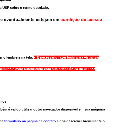
as USP sobre o termo desejado.
ue eventualmente estejam em
condição de acesso
r o lembrete na tela:
- É necessário fazer login para visualizar
sciplina e estar autenticado com sua senha única da USP na
amos:
bém é válido
utilizar outro navegador
disponível em sua máquina
 de
formulário na página de contato
e nos descrever brevemente o