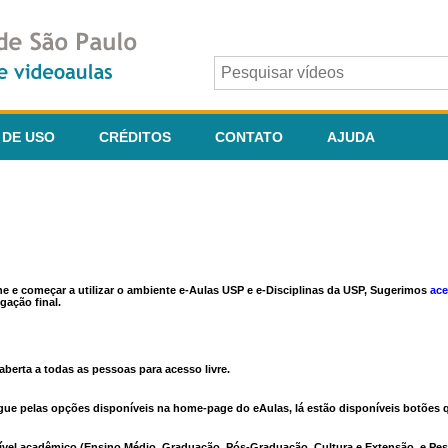
 DE USO
CRÉDITOS
CONTATO
AJUDA
ine e começar a utilizar o ambiente e-Aulas USP e e-Disciplinas da USP, Sugerimos
ace
gação final.
berta a todas as pessoas para acesso livre.
vegue pelas opções disponíveis na home-page do eAulas, lá estão disponíveis botõe
ível acadêmico (Ensino Médio, Graduação, Pós-Graduação, Cultura e Extensão, e Pes