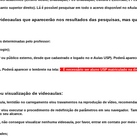
anto superior direito). Lá é possível pesquisar em todo o acervo disponível no eAul
ideoaulas que aparecerão nos resultados das pesquisas, mas q
s determinadas pelo professor:
ogin);
 ou público externo, desde que cadastrado e logado no e-Aulas USP). Poderá aparece
a
. Poderá aparecer o lembrete na tela:
- É necessário ser aluno USP matriculado na di
u visualização de videoaulas:
aula, lentidão no carregamento e/ou travamentos na reprodução de vídeo, recomend
 e/ou executar o
procedimento de redefinição
de parâmetros em seu navegador.
Tam
o seu alcance.
 não consegue visualizar nenhuma videoaula, por favor, entrar em contato por meio
ades;