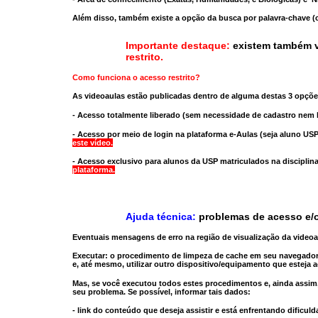
Além disso, também existe a opção da busca por palavra-chave (c
Importante destaque:
existem também v
restrito
.
Como funciona o acesso restrito?
As videoaulas estão publicadas dentro de alguma destas 3 opçõe
- Acesso totalmente liberado
(sem necessidade de cadastro nem l
- Acesso por meio de login na plataforma e-Aulas
(seja aluno USP
este vídeo.
- Acesso exclusivo para alunos da USP matriculados na disciplin
plataforma.
Ajuda técnica:
problemas de acesso e/o
Eventuais mensagens de erro na região de visualização da video
Executar:
o procedimento de limpeza de cache
em seu navegador
e, até mesmo,
utilizar outro dispositivo/equipamento
que esteja a
Mas, se você executou todos estes procedimentos e, ainda assim,
seu problema. Se possível, informar tais dados:
- link do conteúdo que deseja assistir e está enfrentando dificuld