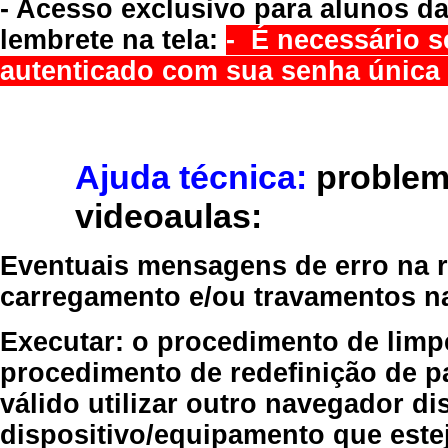
- Acesso exclusivo para alunos da
lembrete na tela:
- É necessário s
autenticado com sua senha única 
Ajuda técnica:
problem
videoaulas:
Eventuais mensagens de erro na re
carregamento e/ou travamentos n
Executar:
o procedimento de limp
procedimento de redefinição
de p
válido
utilizar outro navegador
dis
dispositivo/equipamento
que estej