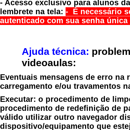
- Acesso exclusivo para alunos da
lembrete na tela:
- É necessário s
autenticado com sua senha única 
Ajuda técnica:
problem
videoaulas:
Eventuais mensagens de erro na re
carregamento e/ou travamentos n
Executar:
o procedimento de limp
procedimento de redefinição
de p
válido
utilizar outro navegador
dis
dispositivo/equipamento
que estej