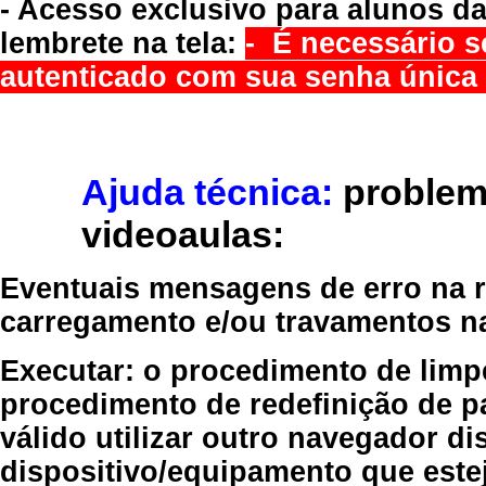
- Acesso exclusivo para alunos da
lembrete na tela:
- É necessário s
autenticado com sua senha única 
Ajuda técnica:
problem
videoaulas:
Eventuais mensagens de erro na re
carregamento e/ou travamentos n
Executar:
o procedimento de limp
procedimento de redefinição
de p
válido
utilizar outro navegador
dis
dispositivo/equipamento
que estej