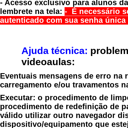
- Acesso exclusivo para alunos da
lembrete na tela:
- É necessário s
autenticado com sua senha única 
Ajuda técnica:
problem
videoaulas:
Eventuais mensagens de erro na re
carregamento e/ou travamentos n
Executar:
o procedimento de limp
procedimento de redefinição
de p
válido
utilizar outro navegador
dis
dispositivo/equipamento
que estej