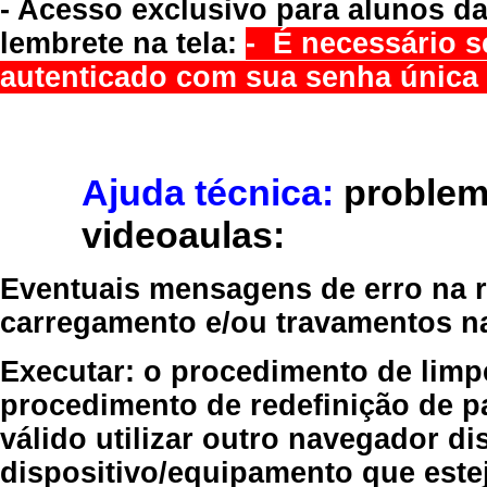
- Acesso exclusivo para alunos da
lembrete na tela:
- É necessário s
autenticado com sua senha única 
Ajuda técnica:
problem
videoaulas:
Eventuais mensagens de erro na re
carregamento e/ou travamentos n
Executar:
o procedimento de limp
procedimento de redefinição
de p
válido
utilizar outro navegador
dis
dispositivo/equipamento
que estej