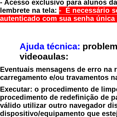
- Acesso exclusivo para alunos da
lembrete na tela:
- É necessário s
autenticado com sua senha única 
Ajuda técnica:
problem
videoaulas:
Eventuais mensagens de erro na re
carregamento e/ou travamentos n
Executar:
o procedimento de limp
procedimento de redefinição
de p
válido
utilizar outro navegador
dis
dispositivo/equipamento
que estej