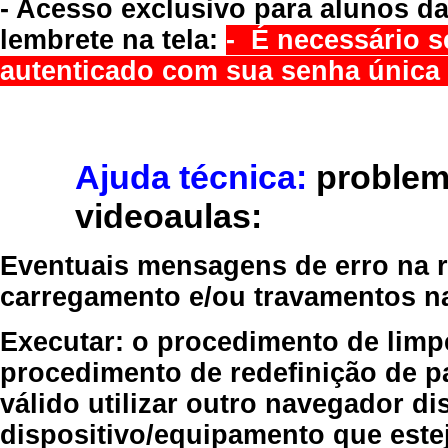
- Acesso exclusivo para alunos da
lembrete na tela:
- É necessário s
autenticado com sua senha única 
Ajuda técnica:
problem
videoaulas:
Eventuais mensagens de erro na re
carregamento e/ou travamentos n
Executar:
o procedimento de limp
procedimento de redefinição
de p
válido
utilizar outro navegador
dis
dispositivo/equipamento
que estej