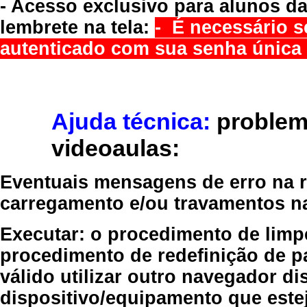
- Acesso exclusivo para alunos da
lembrete na tela:
- É necessário s
autenticado com sua senha única 
Ajuda técnica:
problem
videoaulas:
Eventuais mensagens de erro na re
carregamento e/ou travamentos n
Executar:
o procedimento de limp
procedimento de redefinição
de p
válido
utilizar outro navegador
dis
dispositivo/equipamento
que estej