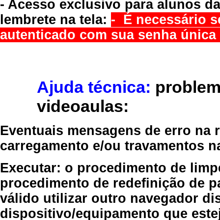
- Acesso exclusivo para alunos da
lembrete na tela:
- É necessário s
autenticado com sua senha única 
Ajuda técnica:
problem
videoaulas:
Eventuais mensagens de erro na re
carregamento e/ou travamentos n
Executar:
o procedimento de limp
procedimento de redefinição
de p
válido
utilizar outro navegador
dis
dispositivo/equipamento
que estej