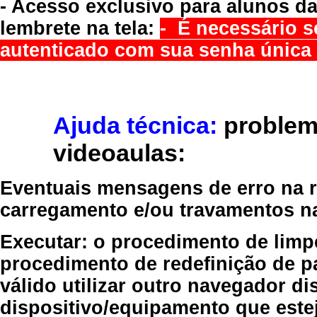
- Acesso exclusivo para alunos da
lembrete na tela:
- É necessário s
autenticado com sua senha única 
Ajuda técnica:
problem
videoaulas:
Eventuais mensagens de erro na re
carregamento e/ou travamentos n
Executar:
o procedimento de limp
procedimento de redefinição
de p
válido
utilizar outro navegador
dis
dispositivo/equipamento
que estej