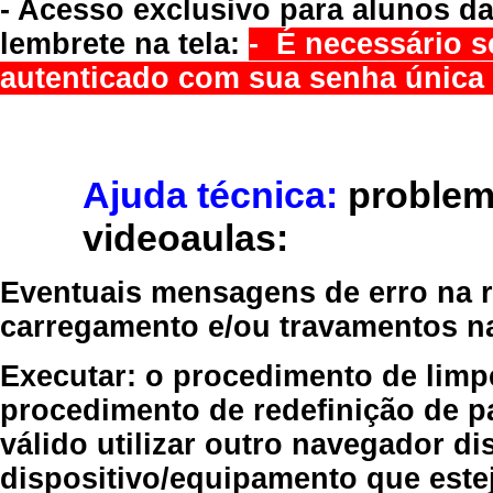
- Acesso exclusivo para alunos da
lembrete na tela:
- É necessário s
autenticado com sua senha única 
Ajuda técnica:
problem
videoaulas:
Eventuais mensagens de erro na re
carregamento e/ou travamentos n
Executar:
o procedimento de limp
procedimento de redefinição
de p
válido
utilizar outro navegador
dis
dispositivo/equipamento
que estej