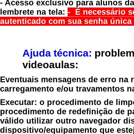
- Acesso exclusivo para alunos da
lembrete na tela:
- É necessário s
autenticado com sua senha única 
Ajuda técnica:
problem
videoaulas:
Eventuais mensagens de erro na re
carregamento e/ou travamentos n
Executar:
o procedimento de limp
procedimento de redefinição
de p
válido
utilizar outro navegador
dis
dispositivo/equipamento
que estej