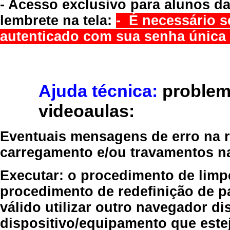
- Acesso exclusivo para alunos da
lembrete na tela:
- É necessário s
autenticado com sua senha única 
Ajuda técnica:
problem
videoaulas:
Eventuais mensagens de erro na re
carregamento e/ou travamentos n
Executar:
o procedimento de limp
procedimento de redefinição
de p
válido
utilizar outro navegador
dis
dispositivo/equipamento
que estej