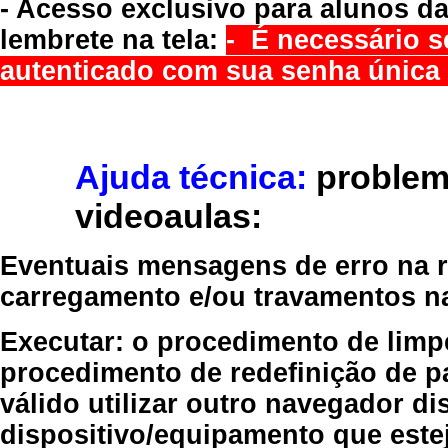
- Acesso exclusivo para alunos da
lembrete na tela:
- É necessário s
autenticado com sua senha única 
Ajuda técnica:
problem
videoaulas:
Eventuais mensagens de erro na re
carregamento e/ou travamentos n
Executar:
o procedimento de limp
procedimento de redefinição
de p
válido
utilizar outro navegador
dis
dispositivo/equipamento
que estej