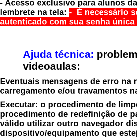
- Acesso exclusivo para alunos da
lembrete na tela:
- É necessário s
autenticado com sua senha única 
Ajuda técnica:
problem
videoaulas:
Eventuais mensagens de erro na re
carregamento e/ou travamentos n
Executar:
o procedimento de limp
procedimento de redefinição
de p
válido
utilizar outro navegador
dis
dispositivo/equipamento
que estej