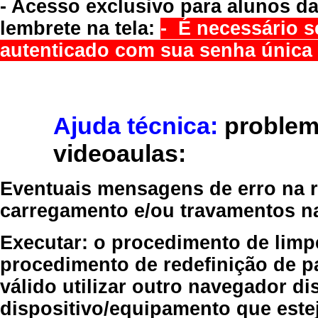
- Acesso exclusivo para alunos da
lembrete na tela:
- É necessário s
autenticado com sua senha única 
Ajuda técnica:
problem
videoaulas:
Eventuais mensagens de erro na re
carregamento e/ou travamentos n
Executar:
o procedimento de limp
procedimento de redefinição
de p
válido
utilizar outro navegador
dis
dispositivo/equipamento
que estej