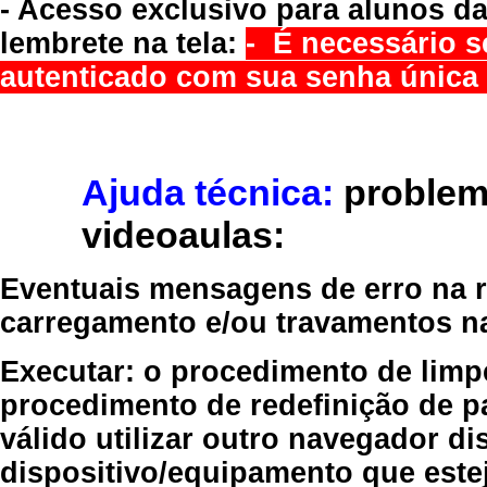
- Acesso exclusivo para alunos da
lembrete na tela:
- É necessário s
autenticado com sua senha única 
Ajuda técnica:
problem
videoaulas:
Eventuais mensagens de erro na re
carregamento e/ou travamentos n
Executar:
o procedimento de limp
procedimento de redefinição
de p
válido
utilizar outro navegador
dis
dispositivo/equipamento
que estej