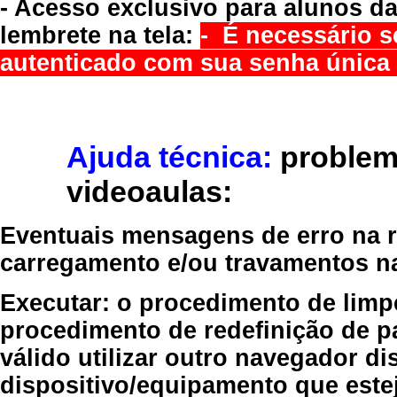
- Acesso exclusivo para alunos da
lembrete na tela:
- É necessário s
autenticado com sua senha única 
Ajuda técnica:
problem
videoaulas:
Eventuais mensagens de erro na re
carregamento e/ou travamentos n
Executar:
o procedimento de limp
procedimento de redefinição
de p
válido
utilizar outro navegador
dis
dispositivo/equipamento
que estej