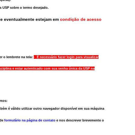
as USP sobre o termo desejado.
ue eventualmente estejam em
condição de acesso
r o lembrete na tela:
- É necessário fazer login para visualizar
sciplina e estar autenticado com sua senha única da USP na
amos:
bém é válido
utilizar outro navegador
disponível em sua máquina
 de
formulário na página de contato
e nos descrever brevemente o