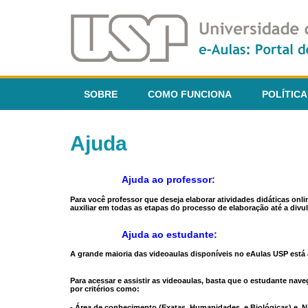
SOBRE
COMO FUNCIONA
POLÍTICA
Ajuda
Ajuda ao professor:
Para você professor que deseja elaborar atividades didáticas onl
auxiliar em todas as etapas do processo de elaboração até a divul
Ajuda ao estudante:
A grande maioria das videoaulas disponíveis no eAulas USP está a
Para acessar e assistir as videoaulas, basta que o estudante na
por critérios como:
- Área de conhecimento (Exatas, Humanidades, e Biológicas) e N