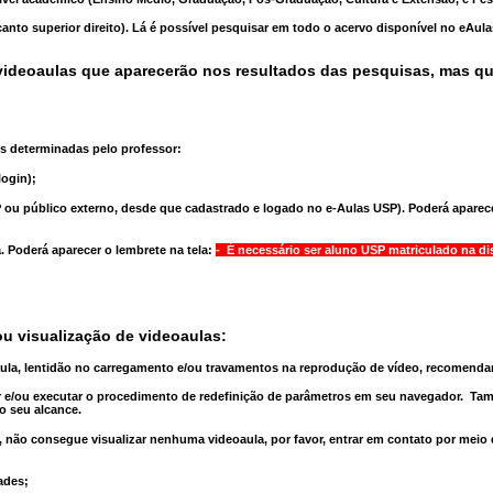
anto superior direito). Lá é possível pesquisar em todo o acervo disponível no eAul
ideoaulas que aparecerão nos resultados das pesquisas, mas q
s determinadas pelo professor:
ogin);
 ou público externo, desde que cadastrado e logado no e-Aulas USP). Poderá aparece
a
. Poderá aparecer o lembrete na tela:
- É necessário ser aluno USP matriculado na di
u visualização de videoaulas:
aula, lentidão no carregamento e/ou travamentos na reprodução de vídeo, recomend
 e/ou executar o
procedimento de redefinição
de parâmetros em seu navegador.
Tam
o seu alcance.
 não consegue visualizar nenhuma videoaula, por favor, entrar em contato por meio
ades;