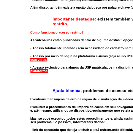
Além disso, também existe a opção da busca por palavra-chave (c
Importante destaque:
existem também v
restrito
.
Como funciona o acesso restrito?
As videoaulas estão publicadas dentro de alguma destas 3 opçõe
- Acesso totalmente liberado
(sem necessidade de cadastro nem l
- Acesso por meio de login na plataforma e-Aulas
(seja aluno USP
este vídeo.
- Acesso exclusivo para alunos da USP matriculados na disciplin
plataforma.
Ajuda técnica:
problemas de acesso e/o
Eventuais mensagens de erro na região de visualização da video
Executar:
o procedimento de limpeza de cache
em seu navegador
e, até mesmo,
utilizar outro dispositivo/equipamento
que esteja a
Mas, se você executou todos estes procedimentos e, ainda assim,
seu problema. Se possível, informar tais dados:
- link do conteúdo que deseja assistir e está enfrentando dificuld