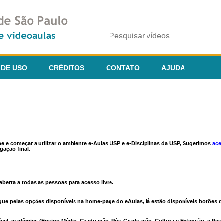
 DE USO
CRÉDITOS
CONTATO
AJUDA
ine e começar a utilizar o ambiente e-Aulas USP e e-Disciplinas da USP, Sugerimos
ace
gação final.
berta a todas as pessoas para acesso livre.
vegue pelas opções disponíveis na home-page do eAulas, lá estão disponíveis botõe
ível acadêmico (Ensino Médio, Graduação, Pós-Graduação, Cultura e Extensão, e Pes