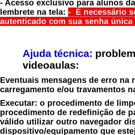
- Acesso exclusivo para alunos da
lembrete na tela:
- É necessário s
autenticado com sua senha única 
Ajuda técnica:
problem
videoaulas:
Eventuais mensagens de erro na re
carregamento e/ou travamentos n
Executar:
o procedimento de limp
procedimento de redefinição
de p
válido
utilizar outro navegador
dis
dispositivo/equipamento
que estej