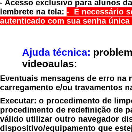
- Acesso exclusivo para alunos da
lembrete na tela:
- É necessário s
autenticado com sua senha única 
Ajuda técnica:
problem
videoaulas:
Eventuais mensagens de erro na re
carregamento e/ou travamentos n
Executar:
o procedimento de limp
procedimento de redefinição
de p
válido
utilizar outro navegador
dis
dispositivo/equipamento
que estej