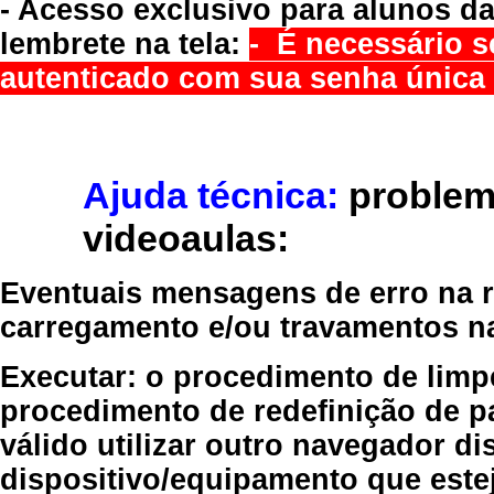
- Acesso exclusivo para alunos da
lembrete na tela:
- É necessário s
autenticado com sua senha única 
Ajuda técnica:
problem
videoaulas:
Eventuais mensagens de erro na re
carregamento e/ou travamentos n
Executar:
o procedimento de limp
procedimento de redefinição
de p
válido
utilizar outro navegador
dis
dispositivo/equipamento
que estej