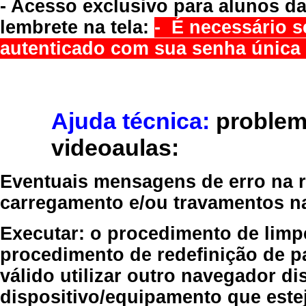
- Acesso exclusivo para alunos da
lembrete na tela:
- É necessário s
autenticado com sua senha única 
Ajuda técnica:
problem
videoaulas:
Eventuais mensagens de erro na re
carregamento e/ou travamentos n
Executar:
o procedimento de limp
procedimento de redefinição
de p
válido
utilizar outro navegador
dis
dispositivo/equipamento
que estej