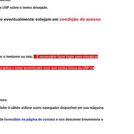
as USP sobre o termo desejado.
ue eventualmente estejam em
condição de acesso
r o lembrete na tela:
- É necessário fazer login para visualizar
sciplina e estar autenticado com sua senha única da USP na
amos:
bém é válido
utilizar outro navegador
disponível em sua máquina
 de
formulário na página de contato
e nos descrever brevemente o