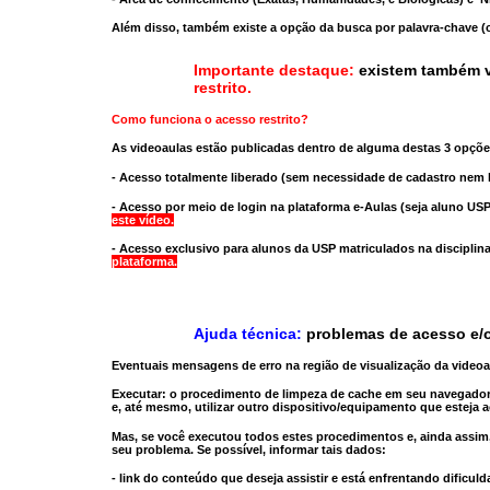
Além disso, também existe a opção da busca por palavra-chave (c
Importante destaque:
existem também v
restrito
.
Como funciona o acesso restrito?
As videoaulas estão publicadas dentro de alguma destas 3 opçõe
- Acesso totalmente liberado
(sem necessidade de cadastro nem l
- Acesso por meio de login na plataforma e-Aulas
(seja aluno USP
este vídeo.
- Acesso exclusivo para alunos da USP matriculados na disciplin
plataforma.
Ajuda técnica:
problemas de acesso e/o
Eventuais mensagens de erro na região de visualização da video
Executar:
o procedimento de limpeza de cache
em seu navegador
e, até mesmo,
utilizar outro dispositivo/equipamento
que esteja a
Mas, se você executou todos estes procedimentos e, ainda assim,
seu problema. Se possível, informar tais dados:
- link do conteúdo que deseja assistir e está enfrentando dificuld