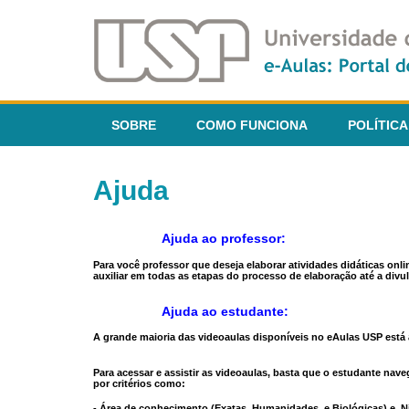
SOBRE
COMO FUNCIONA
POLÍTICA
Ajuda
Ajuda ao professor:
Para você professor que deseja elaborar atividades didáticas onl
auxiliar em todas as etapas do processo de elaboração até a divul
Ajuda ao estudante:
A grande maioria das videoaulas disponíveis no eAulas USP está a
Para acessar e assistir as videoaulas, basta que o estudante na
por critérios como:
- Área de conhecimento (Exatas, Humanidades, e Biológicas) e N