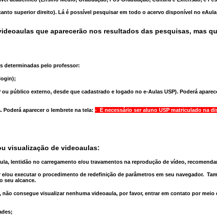
anto superior direito). Lá é possível pesquisar em todo o acervo disponível no eAul
ideoaulas que aparecerão nos resultados das pesquisas, mas q
s determinadas pelo professor:
ogin);
 ou público externo, desde que cadastrado e logado no e-Aulas USP). Poderá aparece
a
. Poderá aparecer o lembrete na tela:
- É necessário ser aluno USP matriculado na di
u visualização de videoaulas:
aula, lentidão no carregamento e/ou travamentos na reprodução de vídeo, recomend
 e/ou executar o
procedimento de redefinição
de parâmetros em seu navegador.
Tam
o seu alcance.
 não consegue visualizar nenhuma videoaula, por favor, entrar em contato por meio
ades;