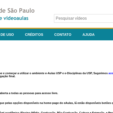
 DE USO
CRÉDITOS
CONTATO
AJUDA
ine e começar a utilizar o ambiente e-Aulas USP e e-Disciplinas da USP, Sugerimos
ace
gação final.
berta a todas as pessoas para acesso livre.
vegue pelas opções disponíveis na home-page do eAulas, lá estão disponíveis botõe
ível acadêmico (Ensino Médio, Graduação, Pós-Graduação, Cultura e Extensão, e Pes