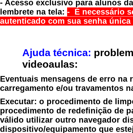
- Acesso exclusivo para alunos da
lembrete na tela:
- É necessário s
autenticado com sua senha única 
Ajuda técnica:
problem
videoaulas:
Eventuais mensagens de erro na re
carregamento e/ou travamentos n
Executar:
o procedimento de limp
procedimento de redefinição
de p
válido
utilizar outro navegador
dis
dispositivo/equipamento
que estej