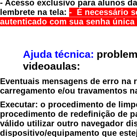
- Acesso exclusivo para alunos da
lembrete na tela:
- É necessário s
autenticado com sua senha única 
Ajuda técnica:
problem
videoaulas:
Eventuais mensagens de erro na re
carregamento e/ou travamentos n
Executar:
o procedimento de limp
procedimento de redefinição
de p
válido
utilizar outro navegador
dis
dispositivo/equipamento
que estej