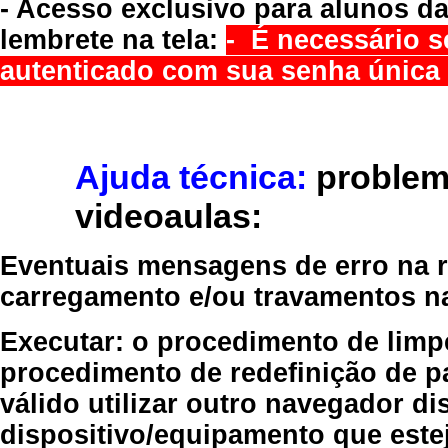
- Acesso exclusivo para alunos da
lembrete na tela:
- É necessário s
autenticado com sua senha única 
Ajuda técnica:
problem
videoaulas:
Eventuais mensagens de erro na re
carregamento e/ou travamentos n
Executar:
o procedimento de limp
procedimento de redefinição
de p
válido
utilizar outro navegador
dis
dispositivo/equipamento
que estej