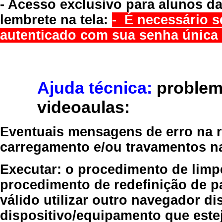
- Acesso exclusivo para alunos da
lembrete na tela:
- É necessário s
autenticado com sua senha única 
Ajuda técnica:
problem
videoaulas:
Eventuais mensagens de erro na re
carregamento e/ou travamentos n
Executar:
o procedimento de limp
procedimento de redefinição
de p
válido
utilizar outro navegador
dis
dispositivo/equipamento
que estej