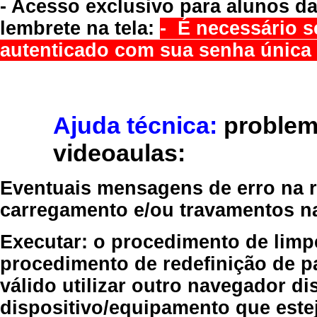
- Acesso exclusivo para alunos da
lembrete na tela:
- É necessário s
autenticado com sua senha única 
Ajuda técnica:
problem
videoaulas:
Eventuais mensagens de erro na re
carregamento e/ou travamentos n
Executar:
o procedimento de limp
procedimento de redefinição
de p
válido
utilizar outro navegador
dis
dispositivo/equipamento
que estej