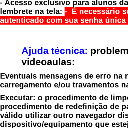
- Acesso exclusivo para alunos da
lembrete na tela:
- É necessário s
autenticado com sua senha única 
Ajuda técnica:
problem
videoaulas:
Eventuais mensagens de erro na re
carregamento e/ou travamentos n
Executar:
o procedimento de limp
procedimento de redefinição
de p
válido
utilizar outro navegador
dis
dispositivo/equipamento
que estej