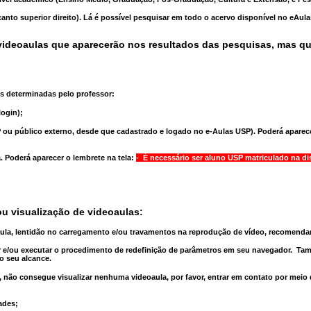
anto superior direito). Lá é possível pesquisar em todo o acervo disponível no eAul
ideoaulas que aparecerão nos resultados das pesquisas, mas q
s determinadas pelo professor:
ogin);
 ou público externo, desde que cadastrado e logado no e-Aulas USP). Poderá aparece
a
. Poderá aparecer o lembrete na tela:
- É necessário ser aluno USP matriculado na di
u visualização de videoaulas:
aula, lentidão no carregamento e/ou travamentos na reprodução de vídeo, recomend
 e/ou executar o
procedimento de redefinição
de parâmetros em seu navegador.
Tam
o seu alcance.
 não consegue visualizar nenhuma videoaula, por favor, entrar em contato por meio
ades;