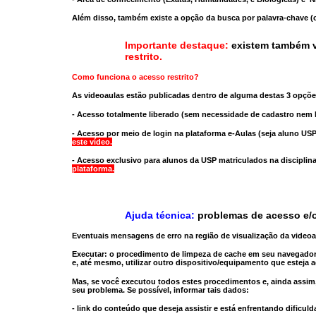
Além disso, também existe a opção da busca por palavra-chave (c
Importante destaque:
existem também v
restrito
.
Como funciona o acesso restrito?
As videoaulas estão publicadas dentro de alguma destas 3 opçõe
- Acesso totalmente liberado
(sem necessidade de cadastro nem l
- Acesso por meio de login na plataforma e-Aulas
(seja aluno USP
este vídeo.
- Acesso exclusivo para alunos da USP matriculados na disciplin
plataforma.
Ajuda técnica:
problemas de acesso e/o
Eventuais mensagens de erro na região de visualização da video
Executar:
o procedimento de limpeza de cache
em seu navegador
e, até mesmo,
utilizar outro dispositivo/equipamento
que esteja a
Mas, se você executou todos estes procedimentos e, ainda assim,
seu problema. Se possível, informar tais dados:
- link do conteúdo que deseja assistir e está enfrentando dificuld