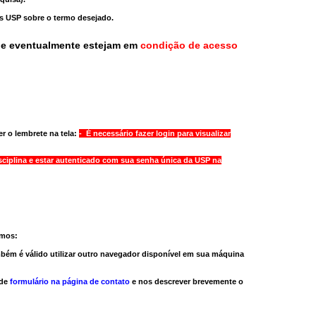
as USP sobre o termo desejado.
ue eventualmente estejam em
condição de acesso
r o lembrete na tela:
- É necessário fazer login para visualizar
sciplina e estar autenticado com sua senha única da USP na
amos:
bém é válido
utilizar outro navegador
disponível em sua máquina
 de
formulário na página de contato
e nos descrever brevemente o