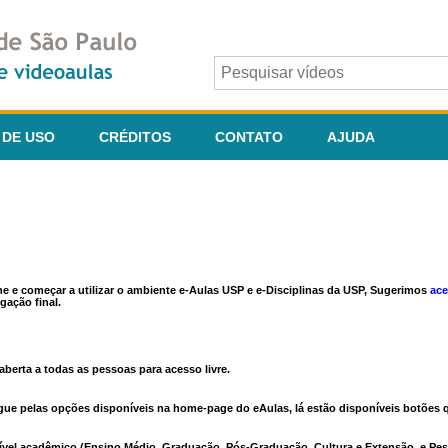
 DE USO
CRÉDITOS
CONTATO
AJUDA
ine e começar a utilizar o ambiente e-Aulas USP e e-Disciplinas da USP, Sugerimos
ace
gação final.
berta a todas as pessoas para acesso livre.
vegue pelas opções disponíveis na home-page do eAulas, lá estão disponíveis botõe
ível acadêmico (Ensino Médio, Graduação, Pós-Graduação, Cultura e Extensão, e Pes