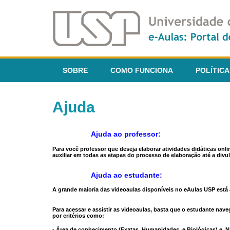
SOBRE
COMO FUNCIONA
POLÍTICA
Ajuda
Ajuda ao professor:
Para você professor que deseja elaborar atividades didáticas onl
auxiliar em todas as etapas do processo de elaboração até a divul
Ajuda ao estudante:
A grande maioria das videoaulas disponíveis no eAulas USP está a
Para acessar e assistir as videoaulas, basta que o estudante na
por critérios como:
- Área de conhecimento (Exatas, Humanidades, e Biológicas) e N