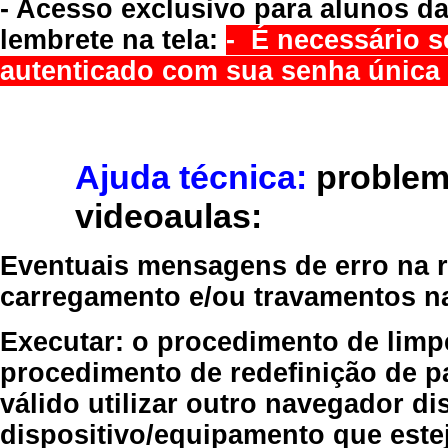
- Acesso exclusivo para alunos da
lembrete na tela:
- É necessário s
autenticado com sua senha única 
Ajuda técnica:
problem
videoaulas:
Eventuais mensagens de erro na re
carregamento e/ou travamentos n
Executar:
o procedimento de limp
procedimento de redefinição
de p
válido
utilizar outro navegador
dis
dispositivo/equipamento
que estej