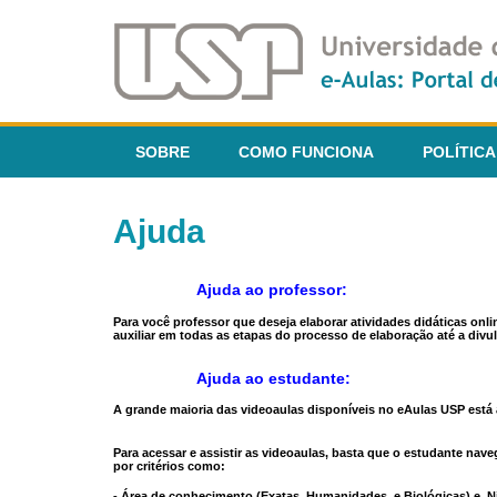
SOBRE
COMO FUNCIONA
POLÍTICA
Ajuda
Ajuda ao professor:
Para você professor que deseja elaborar atividades didáticas onl
auxiliar em todas as etapas do processo de elaboração até a divul
Ajuda ao estudante:
A grande maioria das videoaulas disponíveis no eAulas USP está a
Para acessar e assistir as videoaulas, basta que o estudante na
por critérios como:
- Área de conhecimento (Exatas, Humanidades, e Biológicas) e N