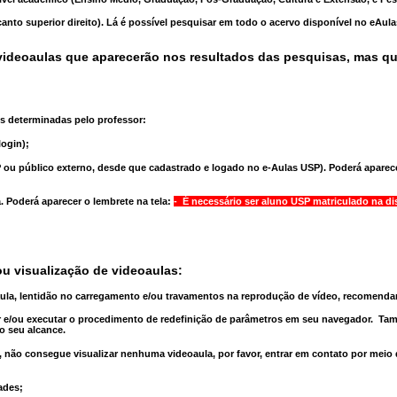
anto superior direito). Lá é possível pesquisar em todo o acervo disponível no eAul
ideoaulas que aparecerão nos resultados das pesquisas, mas q
s determinadas pelo professor:
ogin);
 ou público externo, desde que cadastrado e logado no e-Aulas USP). Poderá aparece
a
. Poderá aparecer o lembrete na tela:
- É necessário ser aluno USP matriculado na di
u visualização de videoaulas:
aula, lentidão no carregamento e/ou travamentos na reprodução de vídeo, recomend
 e/ou executar o
procedimento de redefinição
de parâmetros em seu navegador.
Tam
o seu alcance.
 não consegue visualizar nenhuma videoaula, por favor, entrar em contato por meio
ades;