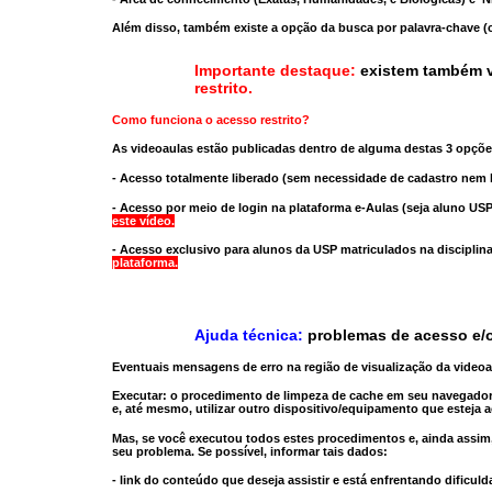
Além disso, também existe a opção da busca por palavra-chave (c
Importante destaque:
existem também v
restrito
.
Como funciona o acesso restrito?
As videoaulas estão publicadas dentro de alguma destas 3 opçõe
- Acesso totalmente liberado
(sem necessidade de cadastro nem l
- Acesso por meio de login na plataforma e-Aulas
(seja aluno USP
este vídeo.
- Acesso exclusivo para alunos da USP matriculados na disciplin
plataforma.
Ajuda técnica:
problemas de acesso e/o
Eventuais mensagens de erro na região de visualização da video
Executar:
o procedimento de limpeza de cache
em seu navegador
e, até mesmo,
utilizar outro dispositivo/equipamento
que esteja a
Mas, se você executou todos estes procedimentos e, ainda assim,
seu problema. Se possível, informar tais dados:
- link do conteúdo que deseja assistir e está enfrentando dificuld