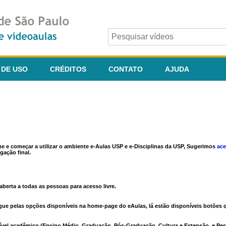
 DE USO
CRÉDITOS
CONTATO
AJUDA
ine e começar a utilizar o ambiente e-Aulas USP e e-Disciplinas da USP, Sugerimos
ace
gação final.
berta a todas as pessoas para acesso livre.
vegue pelas opções disponíveis na home-page do eAulas, lá estão disponíveis botõe
ível acadêmico (Ensino Médio, Graduação, Pós-Graduação, Cultura e Extensão, e Pes