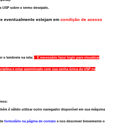
as USP sobre o termo desejado.
ue eventualmente estejam em
condição de acesso
r o lembrete na tela:
- É necessário fazer login para visualizar
sciplina e estar autenticado com sua senha única da USP na
amos:
bém é válido
utilizar outro navegador
disponível em sua máquina
 de
formulário na página de contato
e nos descrever brevemente o