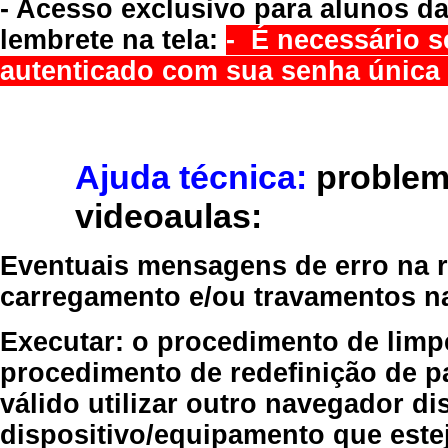
- Acesso exclusivo para alunos da
lembrete na tela:
- É necessário s
autenticado com sua senha única 
Ajuda técnica:
problem
videoaulas:
Eventuais mensagens de erro na re
carregamento e/ou travamentos n
Executar:
o procedimento de limp
procedimento de redefinição
de p
válido
utilizar outro navegador
dis
dispositivo/equipamento
que estej