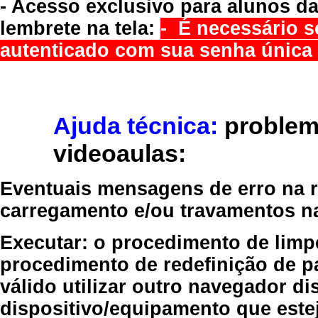
- Acesso exclusivo para alunos da
lembrete na tela:
- É necessário s
autenticado com sua senha única 
Ajuda técnica:
problem
videoaulas:
Eventuais mensagens de erro na re
carregamento e/ou travamentos n
Executar:
o procedimento de limp
procedimento de redefinição
de p
válido
utilizar outro navegador
dis
dispositivo/equipamento
que estej