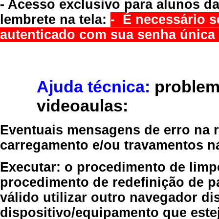
- Acesso exclusivo para alunos da
lembrete na tela:
- É necessário s
autenticado com sua senha única 
Ajuda técnica:
problem
videoaulas:
Eventuais mensagens de erro na re
carregamento e/ou travamentos n
Executar:
o procedimento de limp
procedimento de redefinição
de p
válido
utilizar outro navegador
dis
dispositivo/equipamento
que estej