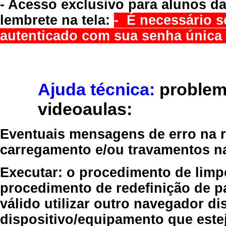
- Acesso exclusivo para alunos da
lembrete na tela:
- É necessário s
autenticado com sua senha única 
Ajuda técnica:
problem
videoaulas:
Eventuais mensagens de erro na re
carregamento e/ou travamentos n
Executar:
o procedimento de limp
procedimento de redefinição
de p
válido
utilizar outro navegador
dis
dispositivo/equipamento
que estej